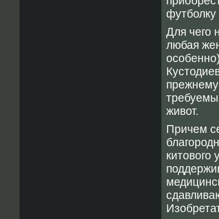
приобрест
футболку 
Для чего 
любая жен
особенно)
Кустодиев
прежнему 
требуемых
живот.
Причем се
благородн
китового 
поддержи
медицинск
сдавливаю
Изобрета