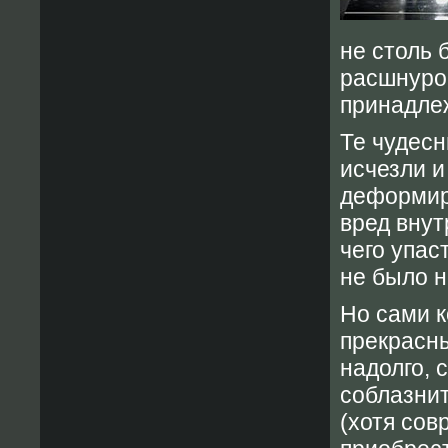
не столь
расшнуро
принадлеж
Те чудесн
исчезли и
деформир
вред внут
чего упас
не было н
Но сами к
прекрасны
надолго, 
соблазни
(хотя сов