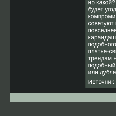
но какой?
будет уго
компромис
советуют 
повседне
карандашо
подобного
платье-св
трендам н
подобный 
или дубле
Источник 