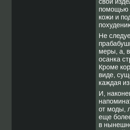
свои изде
помощью 
кожи и по
похудени
Не следуе
прабабушк
меры, а, 
осанка ст
Кроме кор
виде, сущ
каждая из
И, наконе
напоминат
от моды, 
еще боле
в нынешне