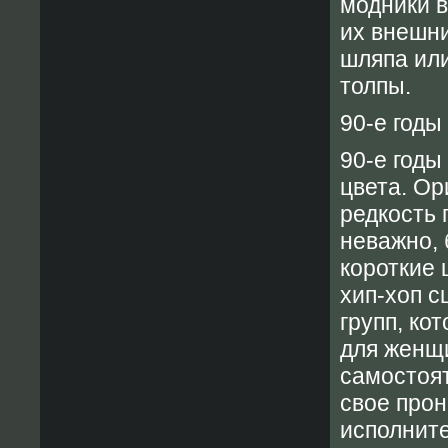
модники 
их внешни
шляпа или
толпы.
90-е годы
90-е годы
цвета. Ор
редкость 
неважно, 
короткие 
хип-хоп с
групп, ко
для женщи
самостоя
свое прон
исполните