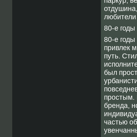
паркур, в
отдушина,
любители
80-е годы
80-е годы
привлек м
путь. Сти
исполните
был прост
урбанисти
повседнев
простым. 
бренда, н
индивиду
частью об
увенчанны