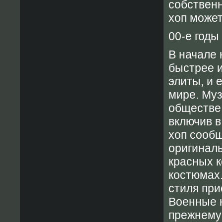
собственн
хоп может
00-е годы
В начале 
быстрее и
элиты, и 
мире. Муз
обществе,
включив в
хоп сооб
оригинал
красных к
костюмах.
стиля пр
Военные к
прежнему 