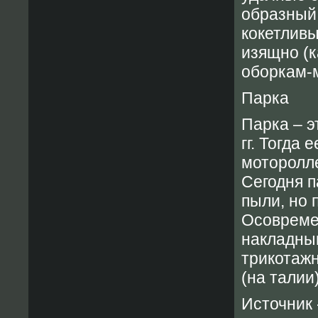
образный
кокетливы
изящно (к
оборкам-
Парка
Парка – э
гг. Тогда
моторолл
Сегодня п
пыли, но
Осовреме
накладны
трикотажн
(на талии
Источник 