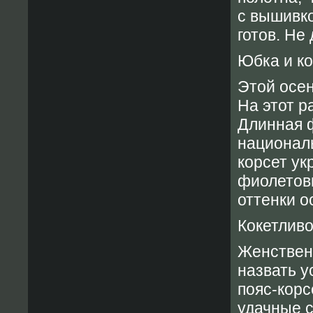
с вышивко
готов. Не
Юбка и ко
Этой осен
На этот р
Длинная ф
национал
корсет ук
фиолетовы
оттенки о
Кокетливо
Женствен
назвать у
пояс-корс
удачные с