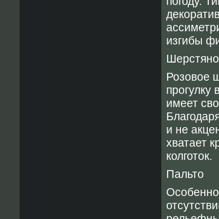
погоду. Т
декоратив
ассиметри
изгибы ф
Шерстяно
Розовое ш
прогулку 
имеет сво
Благодаря
и не акце
хватает к
колготок.
Пальто
Особеннос
отсутстви
рельефны