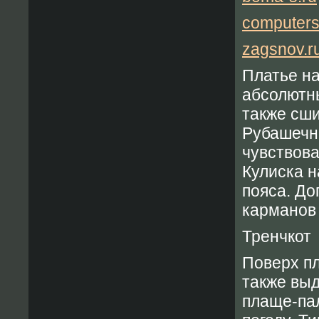
computers
zagsnov.r
Платье на
абсолютн
также сши
Рубашечны
чувствова
Кулиска н
пояса. До
карманов
Тренчкот
Поверх пл
также вы
плаще-пал