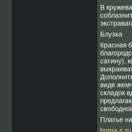
В кружева
соблазнит
экстраваг
Блузка
Красная б
благородс
сатину), 
выкраиват
Дополнит
виде жемч
складок в
предлагаю
свободной
Платье на
boma-s.ru